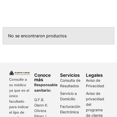
No se encontraron productos
Conoce
Servicios
Legales
más
Consulte a
Consulta de
Aviso de
Responsable
su médico
Resultados
Privacidad
sanitario:
ya que es el
Servicio a
Aviso de
único
Domicilio
privacidad
Q.F.B.
facultado
del
Glenn K
.
Facturación
para indicar
programa
Olivera
Electrónica
el tipo de
de cliente
Pérez /