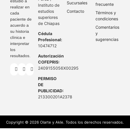
estudio a
Sucursales
frecuente
Instituto de
realizar en
estudios
Contacto
Términos y
cada
superiores
condiciones
paciente de
de Chiapas
acuerdo a
Comentarios
su historia
y
Cédula
clínica e
sugerencias
Profesional:
interpretar
10474712
los
resultados.
Autorización
COFEPRIS:
2409155056X00295
PERMISO
DE
PUBLICIDAD:
213300201A2378
Copyright © 2026 Olarte y Akle. Todos los derechos reservados.